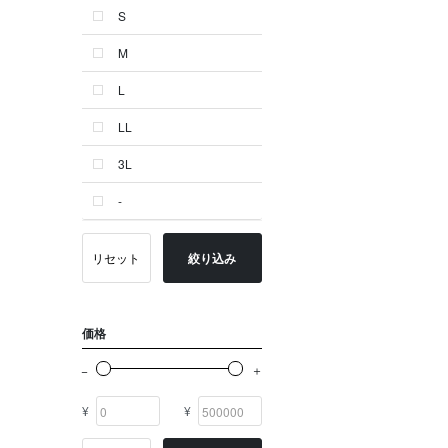
S
ゴールド系
M
その他
L
イニシャル
LL
OTHERS
3L
-
リセット
絞り込み
価格
¥
¥