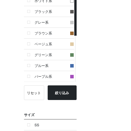
ホワイト系
ブラック系
グレー系
ブラウン系
ベージュ系
グリーン系
ブルー系
パープル系
イエロー系
リセット
絞り込み
ピンク系
レッド系
サイズ
オレンジ系
SS
シルバー系