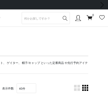
次の画像
0
S
ット
、
ゲイター
、
帽子/キャップ
といった定番商品 や
先行予約アイテ
表示件数
。