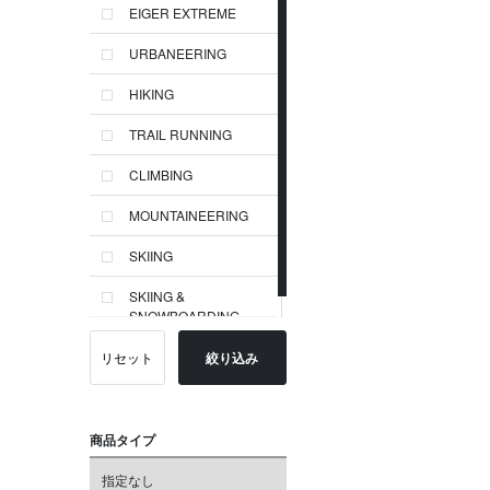
EIGER EXTREME
URBANEERING
HIKING
TRAIL RUNNING
CLIMBING
MOUNTAINEERING
SKIING
SKIING &
SNOWBOARDING
リセット
絞り込み
商品タイプ
指定なし