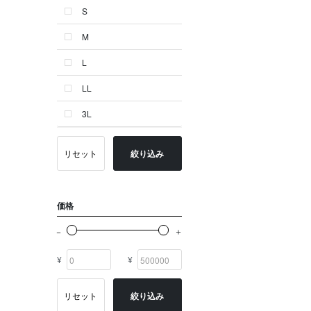
S
ゴールド系
M
その他
L
イニシャル
LL
OTHERS
3L
リセット
絞り込み
価格
¥
¥
リセット
絞り込み