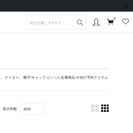
次の画像
会員登録で【5,500円 (税込) 以上 送料無料】
0
S
ト
、
ゲイター
、
帽子/キャップ
といった定番商品 や
先行予約アイテム
表示件数
。