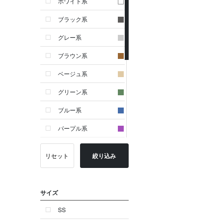
ホワイト系
ブラック系
グレー系
ブラウン系
ベージュ系
グリーン系
ブルー系
パープル系
イエロー系
リセット
絞り込み
ピンク系
レッド系
サイズ
オレンジ系
SS
シルバー系