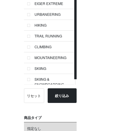
EIGER EXTREME
URBANEERING
HIKING
TRAIL RUNNING
CLIMBING
MOUNTAINEERING
SKIING
SKIING &
SNOWBOARDING
リセット
絞り込み
商品タイプ
指定なし