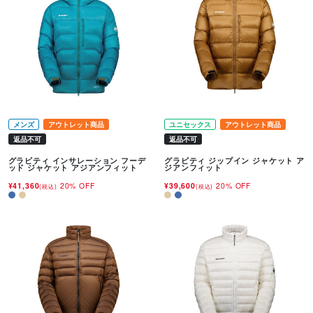
メンズ
アウトレット商品
ユニセックス
アウトレット商品
返品不可
返品不可
グラビティ インサレーション フーデ
グラビティ ジップイン ジャケット ア
ッド ジャケット アジアンフィット
ジアンフィット
¥41,360
20% OFF
¥39,600
20% OFF
(税込)
(税込)