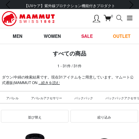
前の画像
次の画像
会員登録で【5,500円 (税込) 以上 送料無料】
0
MEN
WOMEN
SALE
OUTLET
すべての商品
1 - 31件 / 31件
ダウン/中綿の検索結果です。現在31アイテムをご用意しています。マムート公
式通販(MAMMUT ON
...続きを読む
アパレル
アパレルアクセサリー
バックパック
バックパックアクセサ
並び替え
絞り込み