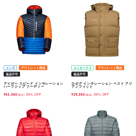
メンズ
アウトレット商品
ユニセックス
アウトレット商品
返品不可
返品不可
アイガー スピード インサレーション
ロゼグ インサレーション ベスト アジ
ハーフジップ フーディー
アンフィット
¥52,360
30% OFF
¥29,260
30% OFF
(税込)
(税込)