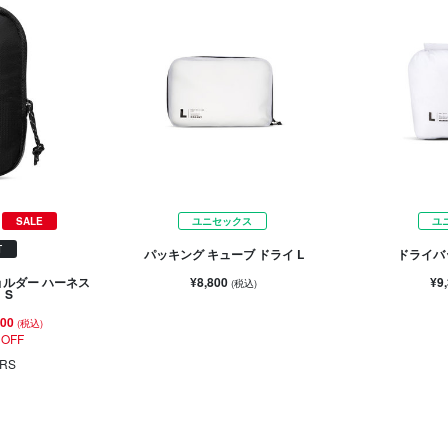
SALE
ユニセックス
ユ
可
パッキング キューブ ドライ L
ドライバ
¥8,800
¥9
ョルダー ハーネス
(税込)
 S
400
(税込)
 OFF
RS