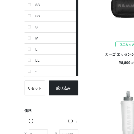
3S
ゴールド系
SS
その他
S
イニシャル
M
OTHERS
ユニセッ
L
カーゴ エッセン
LL
¥8,800
(
-
リセット
絞り込み
価格
¥
¥