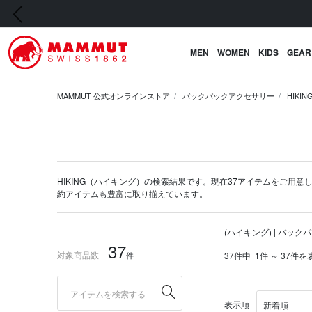
前の画像
MEN
WOMEN
KIDS
GEAR
MAMMUT 公式オンラインストア
バックパックアクセサリー
HIKI
HIKING（ハイキング）の検索結果です。現在37アイテムをご用意してい
約アイテム
も豊富に取り揃えています。
(ハイキング) | バッ
37
対象商品数
件
37件中
1件 ～ 37件を
表示順