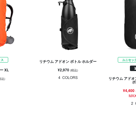
クス
ユニセッ
リチウム アドオン ボトル ホルダー
¥2,970
 XL
(税込)
4
COLORS
リチウム アドオ
税込)
ポ
¥4,400
MAX
2