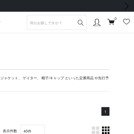
次の画像
0
S
、
ジャケット
、
ゲイター
、
帽子/キャップ
といった定番商品 や
先行予
1
表示件数