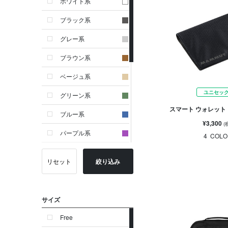
ホワイト系
ブラック系
グレー系
ブラウン系
ベージュ系
ユニセッ
グリーン系
スマート ウォレット
ブルー系
¥3,300
(
パープル系
4
COLO
イエロー系
リセット
絞り込み
ピンク系
レッド系
サイズ
オレンジ系
Free
シルバー系