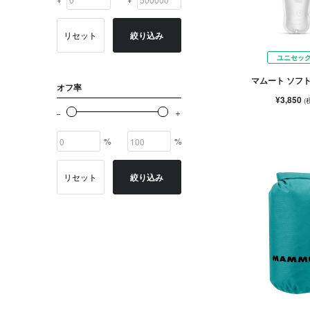
リセット
絞り込み
ユニセッ
マムート ソフト
オフ率
¥3,850
(
%
%
リセット
絞り込み