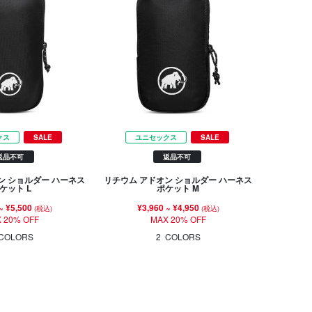
クス
SALE
ユニセックス
SALE
返品不可
返品不可
ン ショルダー ハーネス
リチウム アドオン ショルダー ハーネス
ケット L
ポケット M
~
¥5,500
¥3,960
~
¥4,950
(税込)
(税込)
 20% OFF
MAX 20% OFF
COLORS
2
COLORS