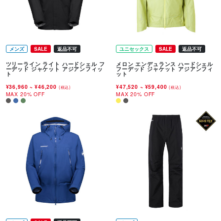
メンズ
SALE
返品不可
ユニセックス
SALE
返品不可
ツリーライン ライト ハードシェル フ
メロン エンデュランス ハードシェル
ーデッド ジャケット アジアンフィッ
フーデッド ジャケット アジアンフィ
ト
ット
¥36,960
~
¥46,200
¥47,520
~
¥59,400
(税込)
(税込)
MAX 20% OFF
MAX 20% OFF