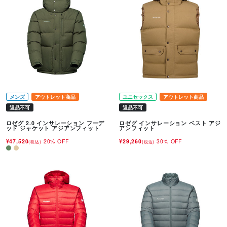
メンズ
アウトレット商品
ユニセックス
アウトレット商品
返品不可
返品不可
ロゼグ 2.0 インサレーション フーデ
ロゼグ インサレーション ベスト アジ
ッド ジャケット アジアンフィット
アンフィット
¥47,520
20% OFF
¥29,260
30% OFF
(税込)
(税込)