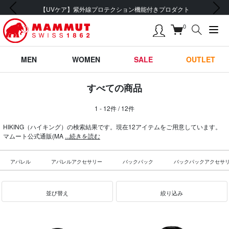
前の画像
次の画像
【UVケア】紫外線プロテクション機能付きプロダクト
0
MEN
WOMEN
SALE
OUTLET
すべての商品
1 - 12件 / 12件
HIKING（ハイキング）の検索結果です。現在12アイテムをご用意しています。
マムート公式通販(MA
...続きを読む
アパレル
アパレルアクセサリー
バックパック
バックパックアクセサ
並び替え
絞り込み