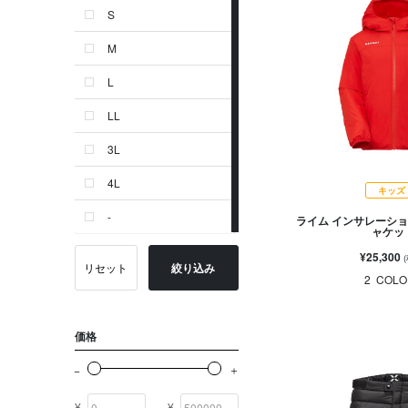
S
ゴールド系
M
その他
L
イニシャル
LL
OTHERS
3L
4L
キッズ
-
ライム インサレーショ
ャケッ
¥25,300
リセット
絞り込み
2
COLO
価格
¥
¥