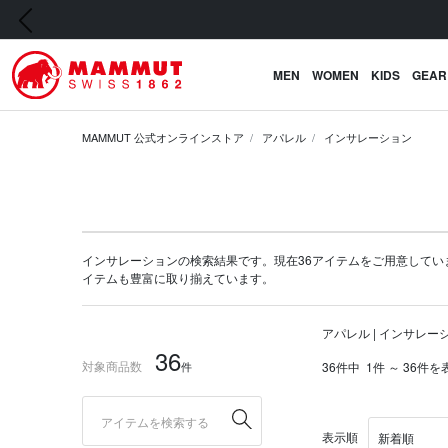
前の画像
MEN
WOMEN
KIDS
GEAR
MAMMUT 公式オンラインストア
アパレル
インサレーション
インサレーションの検索結果です。現在36アイテムをご用意しています。マ
イテム
も豊富に取り揃えています。
アパレル | インサレー
36
対象商品数
件
36件中
1件 ～ 36件を
表示順