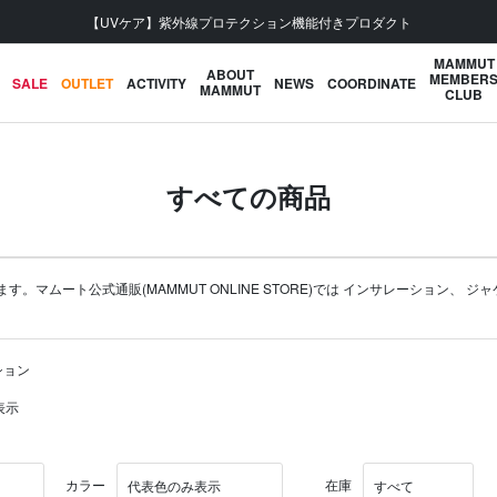
会員登録で【5,500円 (税込) 以上 送料無料】
MAMMUT
ABOUT
MEMBER
SALE
OUTLET
ACTIVITY
NEWS
COORDINATE
MAMMUT
CLUB
すべての商品
ムート公式通販(MAMMUT ONLINE STORE)では
インサレーション
、
ジャ
ション
表示
カラー
在庫