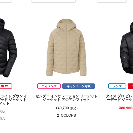
NEW
ウィメンズ
キャンペーン対象
メンズ
ライト ダウン イ
センダー インサレーション フーデッド
タイス プロ ビ
デッド ジャケット
ジャケット アジアンフィット
ーデッド ジャケ
ィット
¥40,700
¥80,960
(税込)
(税込)
2
COLORS
RS