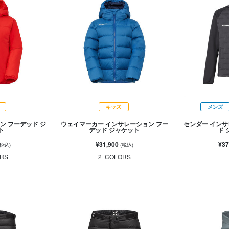
キッズ
メンズ
ン フーデッド ジ
ウェイマーカー インサレーション フー
センダー インサ
ト
デッド ジャケット
ド 
¥31,900
¥37
(税込)
(税込)
RS
2
COLORS