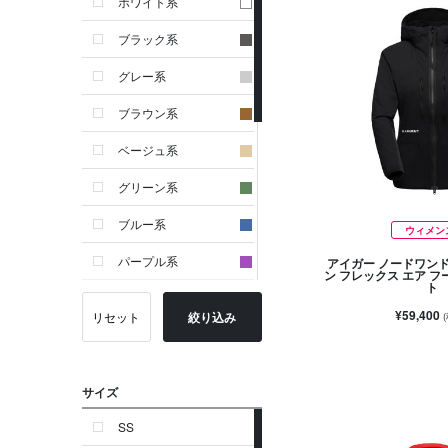
ホワイト系
ブラック系
グレー系
ブラウン系
ベージュ系
グリーン系
ブルー系
ウィメン
パープル系
アイガー ノードワン
ン フレックス エア フ
ト
イエロー系
¥59,400
リセット
絞り込み
ピンク系
レッド系
サイズ
オレンジ系
SS
シルバー系