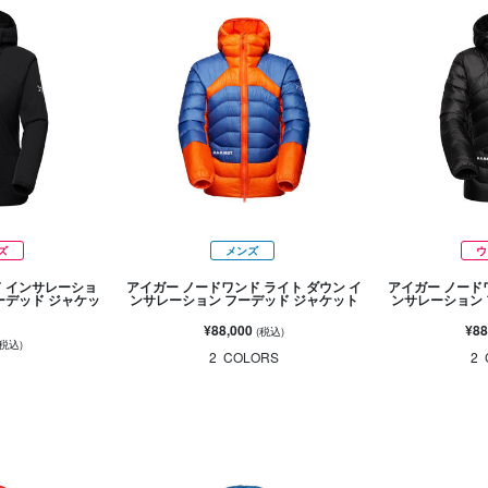
ズ
メンズ
ウ
ド インサレーショ
アイガー ノードワンド ライト ダウン イ
アイガー ノード
ーデッド ジャケッ
ンサレーション フーデッド ジャケット
ンサレーション 
¥88,000
¥88
(税込)
(税込)
2
COLORS
2