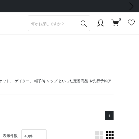
次の画像
0
S
ケット
、
ゲイター
、
帽子/キャップ
といった定番商品 や
先行予約ア
1
表示件数