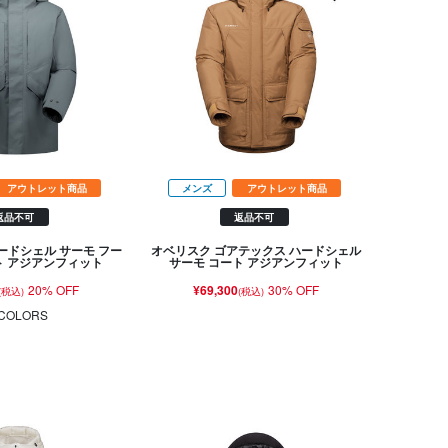
アウトレット商品
メンズ
アウトレット商品
返品不可
返品不可
ードシェル サーモ フー
オベリスク ゴアテックス ハードシェル
ト アジアンフィット
サーモ コート アジアンフィット
20% OFF
¥69,300
30% OFF
(税込)
(税込)
COLORS