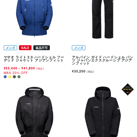
メンズ
SALE
返品不可
メンズ
マサオ ライト 2.0 ハードシェル フー
アルパイン ガイド ハードシェル パン
デッド ジャケット アジアンフィット
ツ ジャパンエクスクルーシブ アジア
ンフィット
¥33,440
~
¥41,800
(税込)
¥35,200
(税込)
MAX 20% OFF