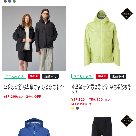
ユニセックス
SALE
返品不可
ユニセックス
SALE
返品不可
ハイキング パトロール × マムート ハ
メロン エンデュランス ハードシェル
ードシェル フーデッド ジャケット
フーデッド ジャケット アジアンフィ
ット
¥57,200
20% OFF
(税込)
¥47,520
~
¥59,400
(税込)
MAX 20% OFF