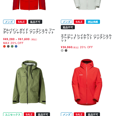
メンズ
SALE
返品不可
メンズ
SALE
雑誌掲載
返品不可
アルパイン ガイド ハードシェル フー
デッド ジャケット アジアンフィット
エナジー トレイルラン ハードシェル
フーデッド ジャケット アジアンフィ
¥49,280
~
¥61,600
(税込)
ット
MAX 20% OFF
¥36,960
20% OFF
(税込)
ユニセックス
SALE
返品不可
メンズ
SALE
返品不可