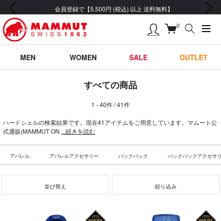
前の画像
次の画像
会員登録で【5,500円 (税込) 以上 送料無料】
0
MEN
WOMEN
SALE
OUTLET
すべての商品
1 - 40件 / 41件
ハードシェルの検索結果です。現在41アイテムをご用意しています。マムート公
式通販(MAMMUT ON
...続きを読む
アパレル
アパレルアクセサリー
バックパック
バックパックアクセサ
並び替え
絞り込み