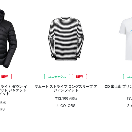
NEW
ユニセックス
NEW
ユ
ライト ダウン イ
マムート ストライプ ロングスリーブ ア
QD 富士山 プリ
デッド ジャケット
ジアンフィット
ィット
¥12,100
¥7
(税込)
(税込)
4
COLORS
2
RS