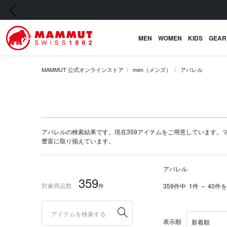
前の画像
MEN
WOMEN
KIDS
GEAR
MAMMUT 公式オンラインストア
men（メンズ）
アパレル
アパレルの検索結果です。現在359アイテムをご用意しています。マムート
豊富に取り揃えています。
アパレル
359
対象商品数
件
359件中
1件 ～ 40件
表示順