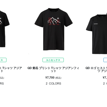
クス
ユニセックス
ト Tシャツ アジア
QD 剱岳 プリント Tシャツ アジアンフィ
QD ロゴ ヒスト
ット
ット
ツ ア
¥7,700
¥7
税込)
(税込)
RS
2
COLORS
2