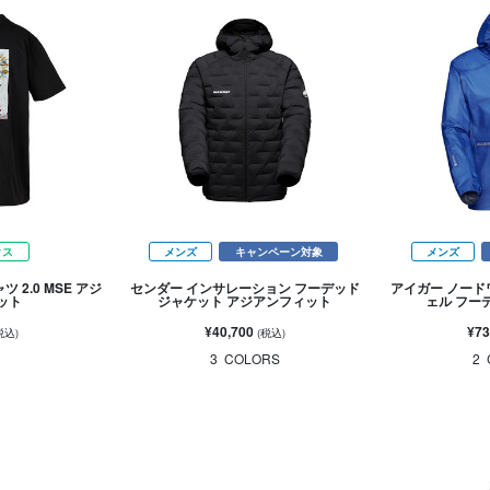
クス
メンズ
キャンペーン対象
メンズ
ツ 2.0 MSE アジ
センダー インサレーション フーデッド
アイガー ノード
ット
ジャケット アジアンフィット
ェル フー
¥40,700
¥73
税込)
(税込)
3
COLORS
2