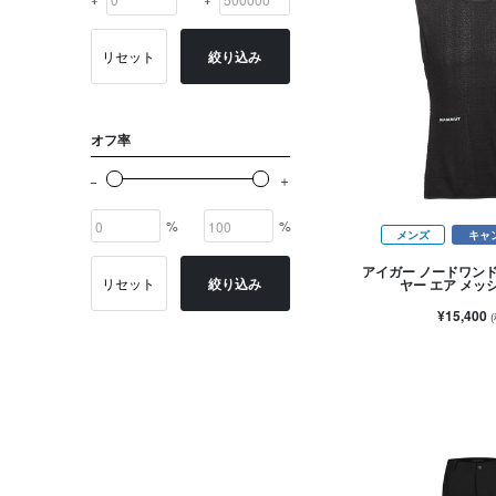
リセット
絞り込み
オフ率
%
%
メンズ
キャ
アイガー ノードワン
リセット
絞り込み
ヤー エア メッ
¥15,400