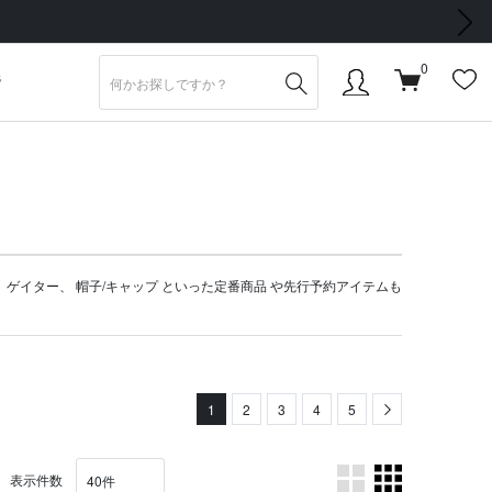
次の画像
0
S
、
ゲイター
、
帽子/キャップ
といった定番商品 や
先行予約アイテム
も
1
2
3
4
5
Next
表示件数