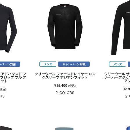
ンペーン対象
メンズ
キャンペーン対象
メンズ
 アドバンスド フ
ツリーウール ファーストレイヤー ロン
ツリーウール サ
フジップ プル ア
グスリーブ アジアンフィット
ヤー ハーフジッ
ィット
ア
¥15,400
(税込)
¥19
(税込)
2
COLORS
RS
2