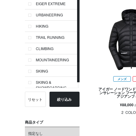
EIGER EXTREME
URBANEERING
HIKING
TRAIL RUNNING
CLIMBING
MOUNTAINEERING
SKIING
メンズ
SKIING &
SNOWBOARDING
アイガー ノードワンド 
ンサレーション フー
アジアンフ
リセット
絞り込み
¥88,000
2
COLO
商品タイプ
指定なし