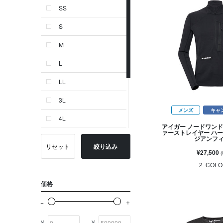
SS
ゴールド系
S
その他
M
イニシャル
L
OTHERS
LL
3L
メンズ
キャ
4L
アイガー ノードワンド
ァーストレイヤー ハー
24.0 cm
ジアンフ
リセット
絞り込み
¥27,500
24.5 cm
2
COLO
25.0 cm
価格
-
¥
¥