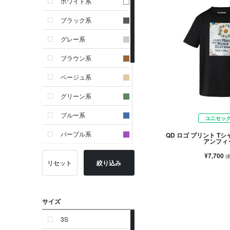
ホワイト系
ブラック系
グレー系
ブラウン系
ベージュ系
グリーン系
ブルー系
ユニセッ
パープル系
QD ロゴ プリント Tシャ
アンフィ
イエロー系
¥7,700
(
リセット
絞り込み
ピンク系
レッド系
サイズ
オレンジ系
3S
シルバー系