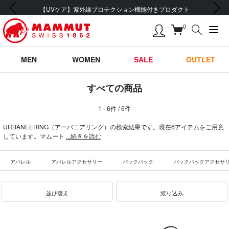
前の画像
次の画像
【UVケア】紫外線プロテクション機能付きプロダクト
0
MEN
WOMEN
SALE
OUTLET
すべての商品
1 - 6件 / 6件
URBANEERING（アーバニアリング）の検索結果です。現在6アイテムをご用意
しています。マムート
...続きを読む
アパレル
アパレルアクセサリー
バックパック
バックパックアクセサ
並び替え
絞り込み