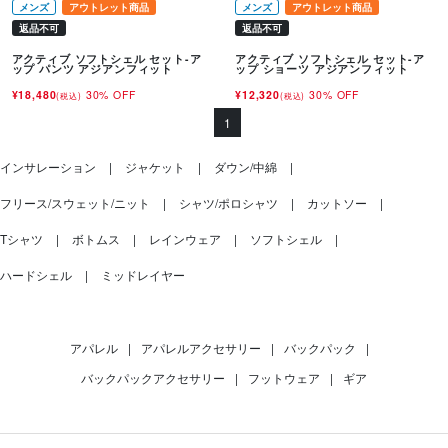
メンズ
アウトレット商品
メンズ
アウトレット商品
返品不可
返品不可
アクティブ ソフトシェル セット-ア
アクティブ ソフトシェル セット-ア
ップ パンツ アジアンフィット
ップ ショーツ アジアンフィット
¥18,480
30% OFF
¥12,320
30% OFF
(税込)
(税込)
1
インサレーション
ジャケット
ダウン/中綿
フリース/スウェット/ニット
シャツ/ポロシャツ
カットソー
Tシャツ
ボトムス
レインウェア
ソフトシェル
ハードシェル
ミッドレイヤー
アパレル
|
アパレルアクセサリー
|
バックパック
|
バックパックアクセサリー
|
フットウェア
|
ギア