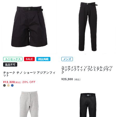
ユニセックス
SALE
雑誌掲載
メンズ
返品不可
ユーティリティ ソフトシェル パンツ
アジアンフィット プレミアムブラッ
ク
チョーク チノ ショーツ アジアンフィ
ット
¥25,300
(税込)
¥12,320
20% OFF
(税込)