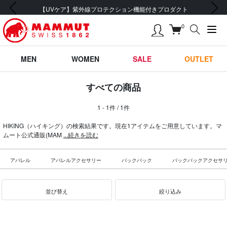
前の画像
次の画像
【UVケア】紫外線プロテクション機能付きプロダクト
0
MEN
WOMEN
SALE
OUTLET
すべての商品
1 - 1件 / 1件
HIKING（ハイキング）の検索結果です。現在1アイテムをご用意しています。マ
ムート公式通販(MAM
...続きを読む
アパレル
アパレルアクセサリー
バックパック
バックパックアクセサ
並び替え
絞り込み