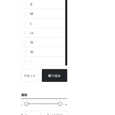
S
ゴールド系
M
その他
L
イニシャル
LL
OTHERS
3L
4L
-
リセット
絞り込み
価格
¥
¥