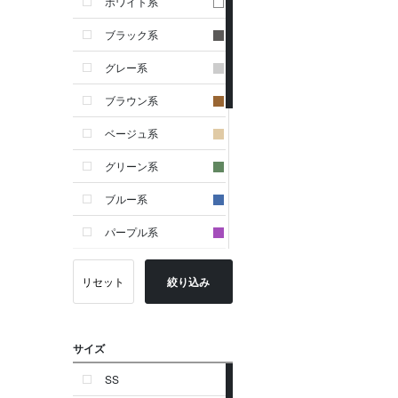
ホワイト系
ブラック系
グレー系
ブラウン系
ベージュ系
グリーン系
ブルー系
パープル系
イエロー系
リセット
絞り込み
ピンク系
レッド系
サイズ
オレンジ系
SS
シルバー系