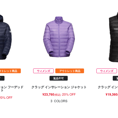
ウトレット商品
ウィメンズ
アウトレット商品
ウィメンズ
可
返品不可
ション フーデッド
クラッグ インサレーション ジャケット
クラッグ イン
ット
¥23,760
20% OFF
¥19,360
(税込)
20% OFF
3
COLORS