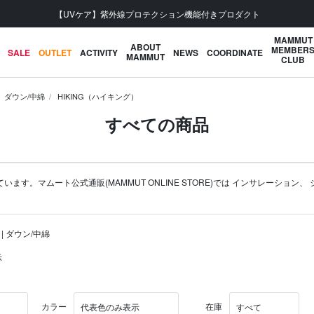
【UVケア】紫外線プロテクション機能付きプロダクト
MAMMUT
ABOUT
MEMBER
SALE
OUTLET
ACTIVITY
NEWS
COORDINATE
MAMMUT
CLUB
ダウン/中綿
HIKING（ハイキング）
すべての商品
す。マムート公式通販(MAMMUT ONLINE STORE)では
インサレーション
、
 | ダウン/中綿
示
カラー
在庫