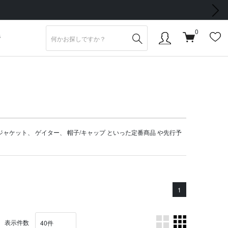
次の画像
0
S
ジャケット
、
ゲイター
、
帽子/キャップ
といった定番商品 や
先行予
1
表示件数