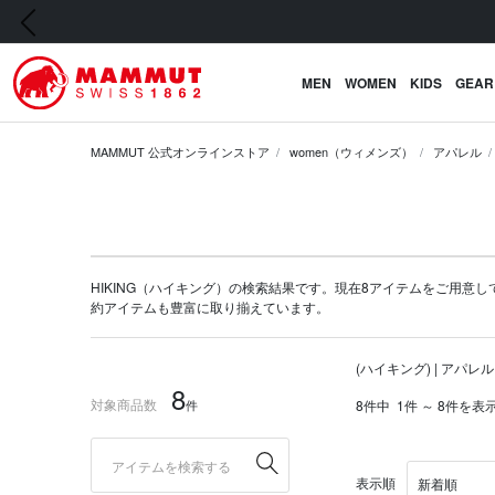
前の画像
MEN
WOMEN
KIDS
GEAR
MAMMUT 公式オンラインストア
women（ウィメンズ）
アパレル
HIKING（ハイキング）の検索結果です。現在8アイテムをご用意していま
約アイテム
も豊富に取り揃えています。
(ハイキング) | アパレル
8
対象商品数
件
8件中
1件 ～ 8件を表
表示順