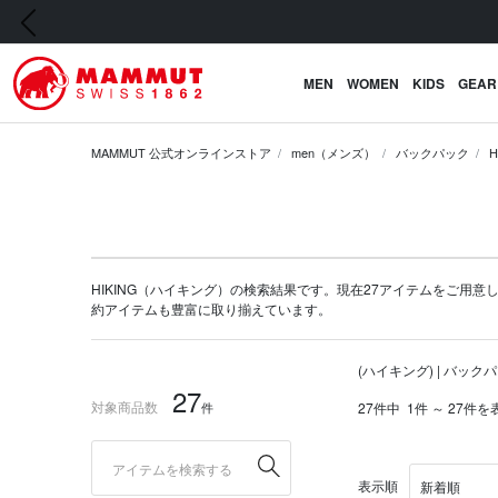
前の画像
MEN
WOMEN
KIDS
GEAR
MAMMUT 公式オンラインストア
men（メンズ）
バックパック
HIKING（ハイキング）の検索結果です。現在27アイテムをご用意してい
約アイテム
も豊富に取り揃えています。
(ハイキング) | バック
27
対象商品数
件
27件中
1件 ～ 27件を
表示順