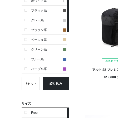
ホワイト系
ブラック系
グレー系
ブラウン系
ベージュ系
グリーン系
ブルー系
ユニセッ
パープル系
アルト 22 プレ
¥19,800
イエロー系
リセット
絞り込み
ピンク系
レッド系
サイズ
オレンジ系
Free
シルバー系