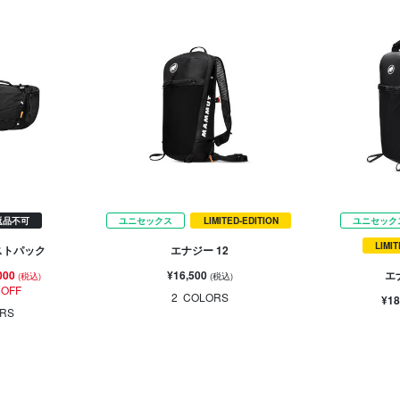
返品不可
ユニセックス
LIMITED-EDITION
ユニセック
LIMI
ストパック
エナジー 12
000
¥16,500
エ
(税込)
(税込)
 OFF
2
COLORS
¥18
RS