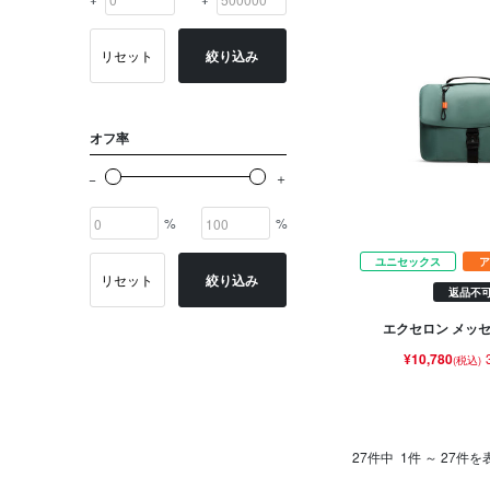
リセット
絞り込み
オフ率
%
%
ユニセックス
ア
リセット
絞り込み
返品不
エクセロン メッセ
¥10,780
(税込)
27件中
1件 ～ 27件を