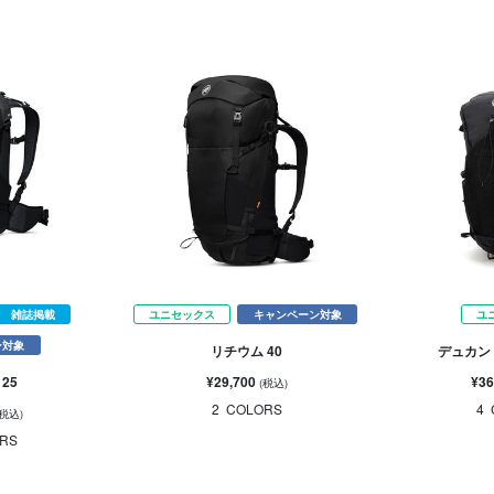
雑誌掲載
ユニセックス
キャンペーン対象
ユ
ン対象
リチウム 40
デュカン 
¥29,700
¥36
25
(税込)
2
COLORS
4
(税込)
RS