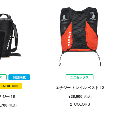
ス
雑誌掲載
ユニセックス
TED-EDITION
エナジー トレイル ベスト 12
¥28,600
ナジー 18
(税込)
2
COLORS
,700
(税込)