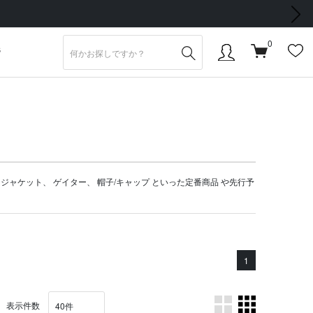
次の画像
0
S
、
ジャケット
、
ゲイター
、
帽子/キャップ
といった定番商品 や
先行予
1
表示件数