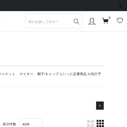
次の画像
込) 以上 送料無料】
0
S
ジャケット
、
ゲイター
、
帽子/キャップ
といった定番商品 や
先行予
1
表示件数