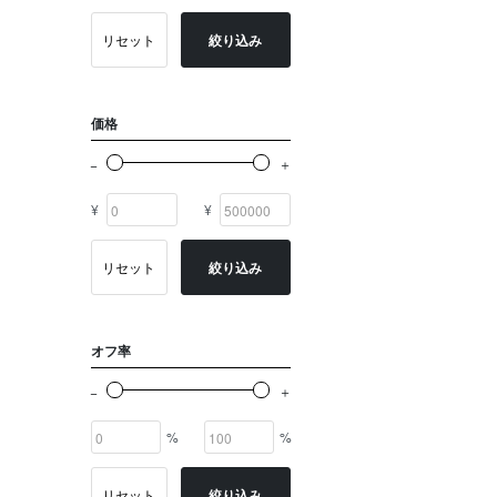
ゴールド系
リセット
絞り込み
その他
イニシャル
価格
OTHERS
¥
¥
リセット
絞り込み
オフ率
%
%
リセット
絞り込み