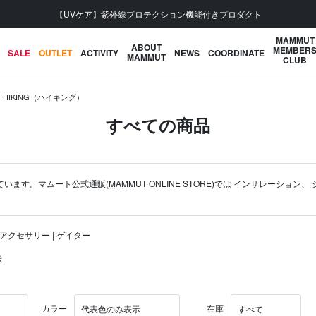
会員登録で【5,500円 (税
MAMMUT
ABOUT
MEMBER
SALE
OUTLET
ACTIVITY
NEWS
COORDINATE
MAMMUT
CLUB
HIKING（ハイキング）
すべての商品
す。マムート公式通販(MAMMUT ONLINE STORE)では
インサレーション
、
ルアクセサリー | ゲイター
示
カラー
在庫