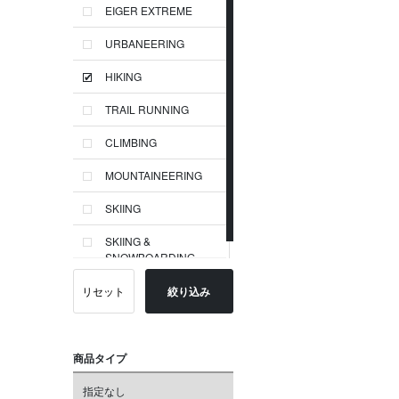
EIGER EXTREME
URBANEERING
HIKING
TRAIL RUNNING
CLIMBING
MOUNTAINEERING
SKIING
SKIING &
SNOWBOARDING
リセット
絞り込み
商品タイプ
指定なし