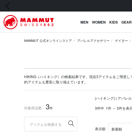
前の画像
MEN
WOMEN
KIDS
GEAR
MAMMUT 公式オンラインストア
アパレルアクセサリー
ゲイター
HIKING（ハイキング）の検索結果です。現在3アイテムをご用意していま
約アイテム
も豊富に取り揃えています。
(ハイキング) | アパレ
3
対象商品数
件
3件中
1件 ～ 3件を表
表示順