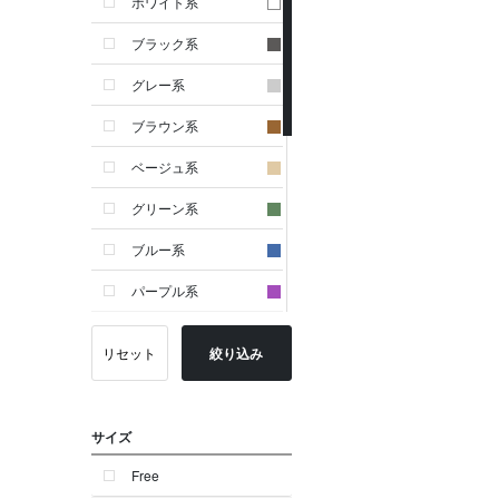
ホワイト系
ブラック系
グレー系
ブラウン系
ベージュ系
グリーン系
ブルー系
パープル系
イエロー系
リセット
絞り込み
ピンク系
レッド系
サイズ
オレンジ系
Free
シルバー系