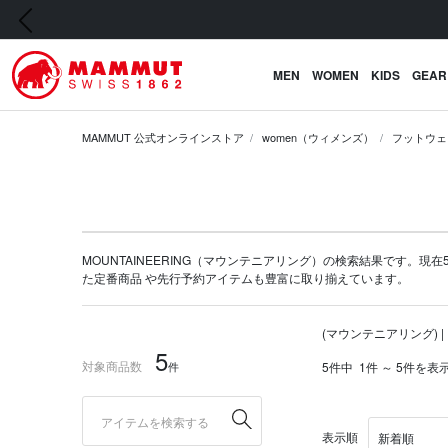
前の画像
MEN
WOMEN
KIDS
GEAR
MAMMUT 公式オンラインストア
women（ウィメンズ）
フットウェ
MOUNTAINEERING（マウンテニアリング）の検索結果です。現在5
た定番商品 や
先行予約アイテム
も豊富に取り揃えています。
(マウンテニアリング) 
5
対象商品数
件
5件中
1件 ～ 5件を表
表示順