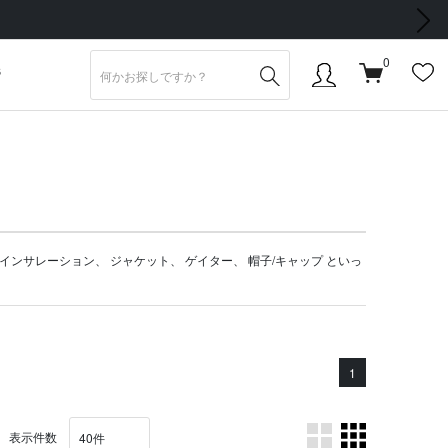
次の画像
0
S
インサレーション
、
ジャケット
、
ゲイター
、
帽子/キャップ
といっ
1
表示件数