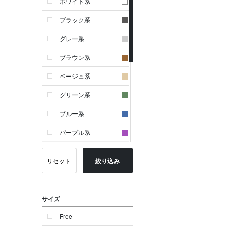
ホワイト系
ブラック系
グレー系
ブラウン系
ベージュ系
グリーン系
ブルー系
パープル系
イエロー系
リセット
絞り込み
ピンク系
レッド系
サイズ
オレンジ系
Free
シルバー系