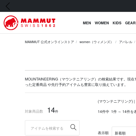
前の画像
MEN
WOMEN
KIDS
GEAR
MAMMUT 公式オンラインストア
women（ウィメンズ）
アパレル
MOUNTAINEERING（マウンテニアリング）の検索結果です。現在1
った定番商品 や
先行予約アイテム
も豊富に取り揃えています。
(マウンテニアリング) |
14
対象商品数
件
14件中
1件 ～ 14件を
表示順