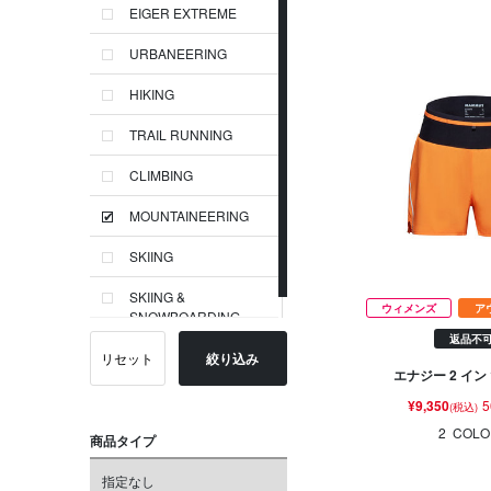
EIGER EXTREME
URBANEERING
HIKING
TRAIL RUNNING
CLIMBING
MOUNTAINEERING
SKIING
SKIING &
ウィメンズ
ア
SNOWBOARDING
返品不
リセット
絞り込み
エナジー 2 イン
¥9,350
5
(税込)
2
COLO
商品タイプ
指定なし