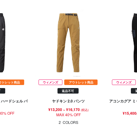
ウトレット商品
ウィメンズ
アウトレット商品
ウィメンズ
可
返品不可
 ハードシェル パ
ヤドキン 2.0 パンツ
アコンカグア ミ
¥13,200
~
¥16,170
(税込)
30% OFF
¥15,400
MAX 40% OFF
2
COLORS