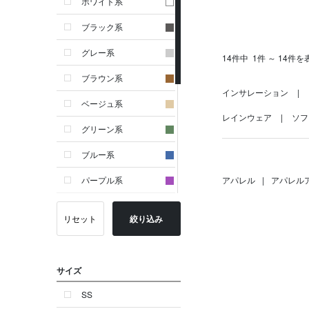
ホワイト系
ブラック系
グレー系
14件中
1件 ～ 14件を
ブラウン系
インサレーション
ベージュ系
レインウェア
ソフ
グリーン系
ブルー系
パープル系
アパレル
|
アパレル
イエロー系
リセット
絞り込み
ピンク系
レッド系
サイズ
オレンジ系
SS
シルバー系