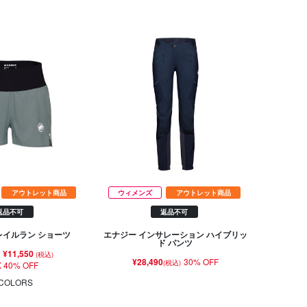
アウトレット商品
ウィメンズ
アウトレット商品
返品不可
返品不可
レイルラン ショーツ
エナジー インサレーション ハイブリッ
ド パンツ
~
¥11,550
(税込)
¥28,490
30% OFF
(税込)
 40% OFF
COLORS