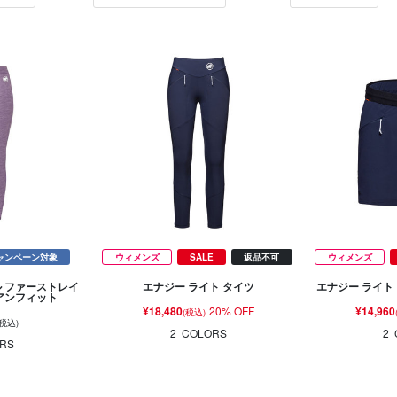
ャンペーン対象
ウィメンズ
SALE
返品不可
ウィメンズ
ル ファーストレイ
エナジー ライト タイツ
エナジー ライト
ジアンフィット
¥18,480
20% OFF
¥14,960
(税込)
(税込)
2
COLORS
2
RS