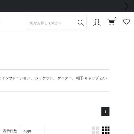
次の画像
0
S
は
インサレーション
、
ジャケット
、
ゲイター
、
帽子/キャップ
とい
1
表示件数