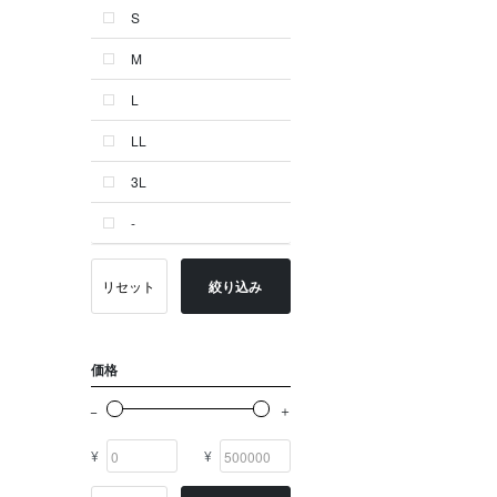
S
ゴールド系
M
その他
L
イニシャル
LL
OTHERS
3L
-
リセット
絞り込み
価格
¥
¥