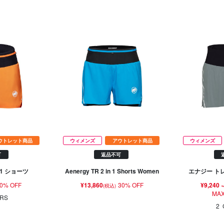
ウトレット商品
ウィメンズ
アウトレット商品
ウィメンズ
可
返品不可
 1 ショーツ
Aenergy TR 2 in 1 Shorts Women
エナジー ト
0% OFF
¥13,860
30% OFF
¥9,240
(税込)
MAX
RS
2