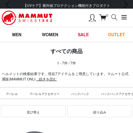
前の画像
次の画像
【UVケア】紫外線プロテクション機能付きプロダクト
0
MEN
WOMEN
SALE
OUTLET
すべての商品
1 - 7件 / 7件
ヘルメットの検索結果です。現在7アイテムをご用意しています。マムート公式
通販(MAMMUT ONLI
...続きを読む
アパレル
アパレルアクセサリー
バックパック
バックパックアクセサ
並び替え
絞り込み