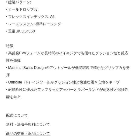
• 縫製パターン:
• ヒールドロップ: 8
• フレックスインデックス: A5
• レースシステム: 標準レーシング
• 重量UK 5.5: 360
特徴
• 高反発EVAフォームが長時間のハイキングでも優れたクッション性と反応
性を発揮
• Mammut Swiss Designのアウトソールが低温環境で確かなグリップ力を発
揮
• Ortholite（R）インソールがクッション性と快適な履き心地をキープ
• 耐摩耗性に優れたファブリックアッパーとラバーランドが耐久性と保護性
能を向上
配送について
送料・決済手数料について
商品の交換・返品について