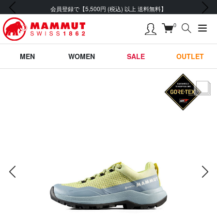
前の画像
次の画像
会員登録で【5,500円 (税込) 以上 送料無料】
0
MEN
WOMEN
SALE
OUTLET
サムネー
前の画像
次の