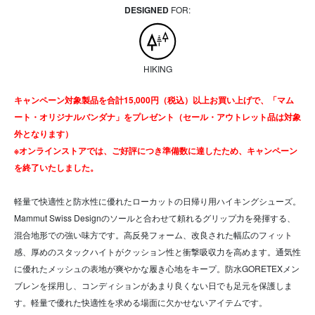
DESIGNED
FOR:
HIKING
キャンペーン対象製品を合計15,000円（税込）以上お買い上げで、「マム
ート・オリジナルバンダナ」をプレゼント（セール・アウトレット品は対象
外となります）
※オンラインストアでは、ご好評につき準備数に達したため、キャンペーン
を終了いたしました。
軽量で快適性と防水性に優れたローカットの日帰り用ハイキングシューズ。
Mammut Swiss Designのソールと合わせて頼れるグリップ力を発揮する、
混合地形での強い味方です。高反発フォーム、改良された幅広のフィット
感、厚めのスタックハイトがクッション性と衝撃吸収力を高めます。通気性
に優れたメッシュの表地が爽やかな履き心地をキープ。防水GORETEXメン
ブレンを採用し、コンディションがあまり良くない日でも足元を保護しま
す。軽量で優れた快適性を求める場面に欠かせないアイテムです。