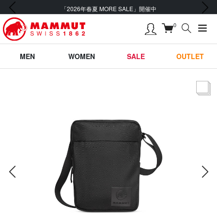
前の画像
次の画像
「2026年春夏 MORE SALE」開催中
0
MEN
WOMEN
SALE
OUTLET
サムネー
前の画像
次の