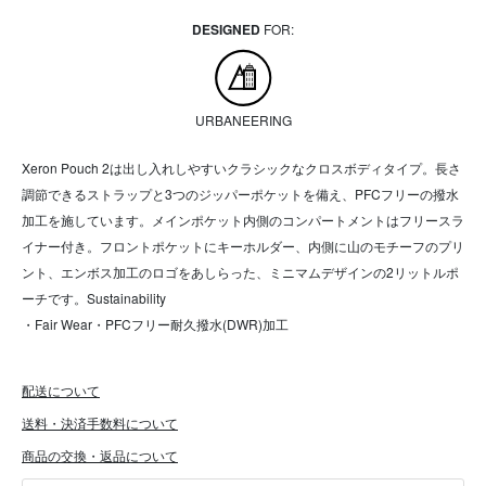
DESIGNED
FOR:
URBANEERING
Xeron Pouch 2は出し入れしやすいクラシックなクロスボディタイプ。長さ
調節できるストラップと3つのジッパーポケットを備え、PFCフリーの撥水
加工を施しています。メインポケット内側のコンパートメントはフリースラ
イナー付き。フロントポケットにキーホルダー、内側に山のモチーフのプリ
ント、エンボス加工のロゴをあしらった、ミニマムデザインの2リットルポ
ーチです。Sustainability
・Fair Wear・PFCフリー耐久撥水(DWR)加工
配送について
送料・決済手数料について
商品の交換・返品について