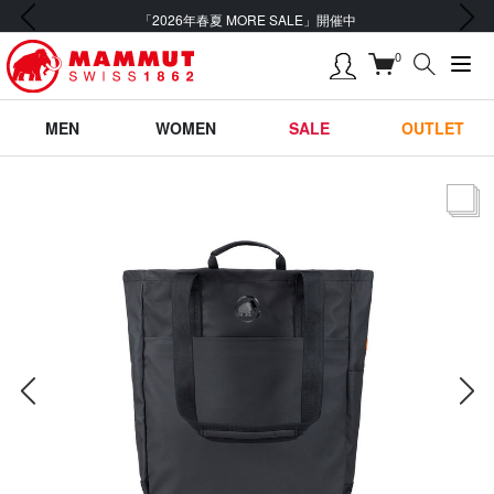
前の画像
次の画像
「2026年春夏 MORE SALE」開催中
0
MEN
WOMEN
SALE
OUTLET
サムネー
前の画像
次の