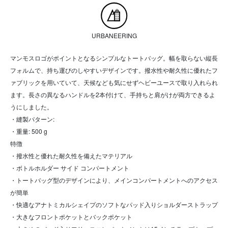
URBANEERING
マンモスロゴがポイントとなるシンプルなトートバッグ。幅を取らない縦長
フォルムで、持ち運びのしやすいデザインです。撥水性や耐久性に優れたフ
ァブリックを用いていて、天候なども気にせずヘビーユースで取り入れられ
ます。長さの異なるハンドルを2本付けて、手持ちと肩がけが両方できるよ
うにしました。
・縫製パターン:
・重量: 500 g
特徴
・撥水性と優れた耐久性を備えたマテリアル
・ボトルホルダー サイド コンパートメント
・トートバッグ型のデザインにより、メインコンパートメントへのアクセス
が簡単
・快適なアナトミカルシェイプのソフトなパッド入りショルダーストラップ
・大きなフロントポケットとバックポケット