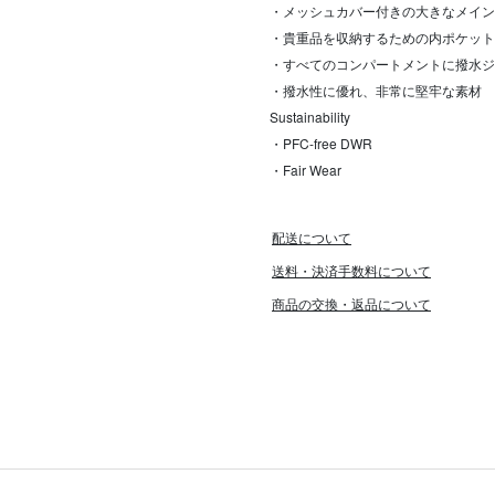
・メッシュカバー付きの大きなメイン
・貴重品を収納するための内ポケット
・すべてのコンパートメントに撥水ジ
・撥水性に優れ、非常に堅牢な素材
Sustainability
・PFC-free DWR
・Fair Wear
配送について
送料・決済手数料について
商品の交換・返品について