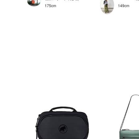
175cm
149cm