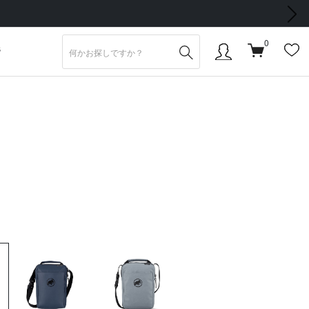
次の画像
0
S