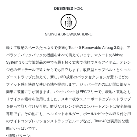
DESIGNED
FOR:
SKIING & SNOWBOARDING
軽くて収納スペースたっぷりで快適なTour 40 Removable Airbag 3.0は、ア
バランチバックパックの機能をすべて備えています。マムートのAirbag
System 3.0は市販製品の中でも最も軽く丈夫で信頼できるアイテム。オレン
ジ色のディテールで遠くからでも目立ちます。改良型ヒップベルトとショル
ダーストラップに加えて、新しい3D成形のバックセクションが驚くほどの
フィット感と快適な使い心地を提供します。ジッパー付きの広い開口部から
簡単に装備に手が届きます。バックパックはPFCフリーで、表地・裏地とも
リサイクル素材を使用しました。スキー板やスノーボードはプルストラップ
を使って取り付けが可能。鮮明なオレンジ色のコンパートメントは安全装備
専用です。その他にも、ヘルメットホルダー、ポールやピッケル取り付け用
のサイドコンプレッションストラップとループなど、Tour 40は実用的な機
能がいっぱいです。
• 縫製パターン: