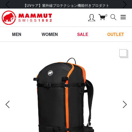
前の画像
次の画像
会員登録で【5,500円 (税込) 以上 送料無料】
0
MEN
WOMEN
SALE
OUTLET
サムネー
前の画像
次の