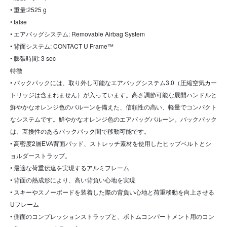
• 重量:2525 g
• false
• エアバッグシステム: Removable Airbag System
• 背面システム: CONTACT U Frame™
• 膨張時間: 3 sec
特徴
• バックパックには、取り外し可能なエアバッグシステム3.0（圧縮空気カー
トリッジは含まれません）が入っています。高さ調節可能な展開ハンドルと
鮮やかなオレンジ色のバルーンを備えた、信頼性の高い、軽量でコンパクト
なシステムです。鮮やかなオレンジ色のエアバッグバルーン。バックパック
は、互換性のあるバックパック間で移動可能です。
• 高密度2層EVA背面パッド、ストレッチ素材を使用したヒップベルトとシ
ョルダーストラップ。
• 最適な荷重伝達を実現するアルミフレーム
• 背面の熱成形により、高い背負い心地を実現
• スキーやスノーボードを装着した際の背負い心地と荷重移動を向上させる
Uフレーム
• 側面のコンプレッションストラップと、ボトムコンパートメント用のコン