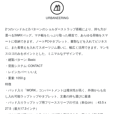
URBANEERING
2つのハンドルと2パターンのショルダーストラップ搭載により、持ち方が
選べる3WAYバッグ。マチ幅をたっぷり取った構造で、あらゆる荷物をスマ
ートに収納できます。ノートPCやタブレット、書類などを入れてビジネス
に、また着替えを入れてスポーツジム通いに、幅広く活用できます。マンモ
スロゴのみをポイントとした、ミニマルなデザインです。
・縫製パターン: Basic
・背面システム: CONTACT
・レインカバー: いいえ
・重量: 1050 g
特徴
・パッド入り「WORK」コンパートメントは撥水性が高く、外側からも出
し入れ可能ラップトップやタブレット、文書の持ち運びに最適
・パッド入りラップトップ用フリーススリーブの寸法（単位cm）：43.5 x
27.5（最大17.3インチ）