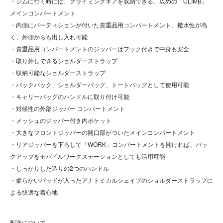
・ジムに行く時には、クライミングギアを収納できる、広めの「CLIMB」
メインコンパートメント
・内側にパーティションが付いた貴重品用コンパートメント。撥水性が高
く、外側からも出し入れ可能
・貴重品用コンパートメントのジッパーはフック付きで中身も安全
・取り外しできるショルダーストラップ
・収納可能なショルダーストラップ
・バックパック、ショルダーバッグ、トートバッグとして使用可能
・キャリーバッグのハンドルに取り付け可能
・対候性の外部ジッパー コンパートメント
・メッシュのジッパー付き内ポケット
・大きなフロントジッパーの開口部がついたメインコンパートメント
・リアジッパーを下ろして「WORK」コンパートメントを開ければ、バッ
クアップをモバイルワークステーションとしても活用可能
・しっかりした造りの2つのハンドル
・柔らかいパッドが入ったアナトミカルシェイプのショルダーストラップに
よる快適な着心地
配送について