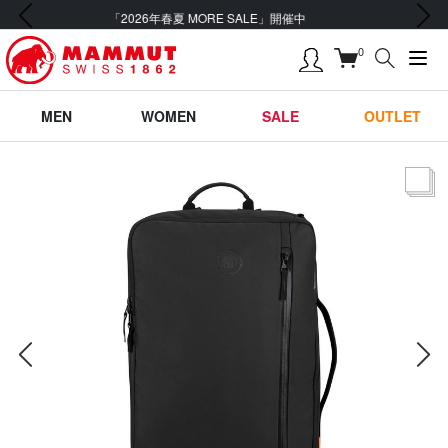
前の画像
次の画像
【UVケア】紫外線プロテクション機能付きプロダクト
0
MEN
WOMEN
SALE
OUTLET
サムネー
前の画像
次の