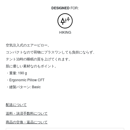
DESIGNED
FOR:
HIKING
空気注入式のエアーピロー。
コンパクトなので荷物にプラスワンしても負担にならず、
テント泊時の睡眠の質を上げてくれます。
肌に優しい素材なのもポイント。
・重量: 190 g
・Ergonomic Pillow CFT
・縫製パターン: Basic
配送について
送料・決済手数料について
商品の交換・返品について