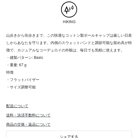
HIKING
山歩きから街歩きまで、この快適なコットン製ボールキャップは厳しい日差
しからあなたを守ります。内側のスウェットバンドと調節可能な留め具が特
徴で、カジュアルなコーデュロイの外観は、毎日でも気軽に使えます。
・縫製パターン: Basic
・重量: 67 g
特徴
・フラットバイザー
・サイズ調整可能
配送について
送料・決済手数料について
商品の交換・返品について
シェアする