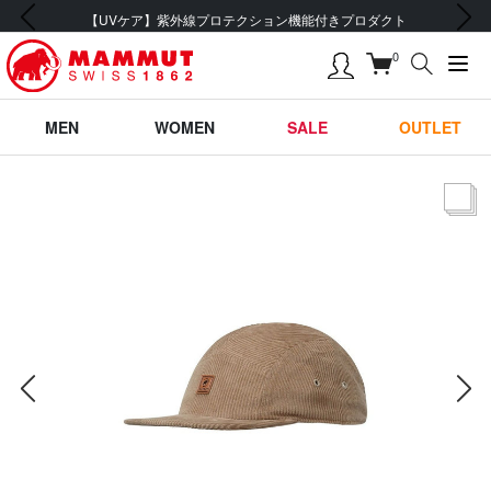
前の画像
次の画像
会員登録で【5,500円 (税込) 以上 送料無料】
0
MEN
WOMEN
SALE
OUTLET
サムネー
前の画像
次の