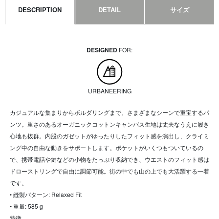
DESCRIPTION
DETAIL
サイズ
DESIGNED
FOR:
URBANEERING
カジュアルな集まりからボルダリングまで、さまざまなシーンで重宝するパ
ンツ。重さのあるオーガニックコットンキャンバス生地は丈夫なうえに履き
心地も抜群。内股のガゼットがゆったりしたフィット感を演出し、クライミ
ング中の自由な動きをサポートします。ポケットがいくつもついているの
で、携帯電話や鍵などの小物をたっぷり収納でき、ウエストのフィット感は
ドローストリングで自由に調節可能。街の中でも山の上でも大活躍する一着
です。
• 縫製パターン: Relaxed Fit
• 重量: 585 g
特徴