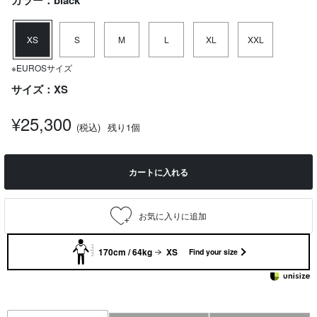
カラー：black
XS
S
M
L
XL
XXL
※EUROSサイズ
サイズ：XS
¥25,300
(税込)
残り1個
カートに入れる
170cm / 64kg
XS
Find your size