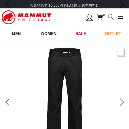
前の画像
次の画像
会員登録で【5,500円 (税込) 以上 送料無料】
0
MEN
WOMEN
SALE
OUTLET
サムネー
前の画像
次の