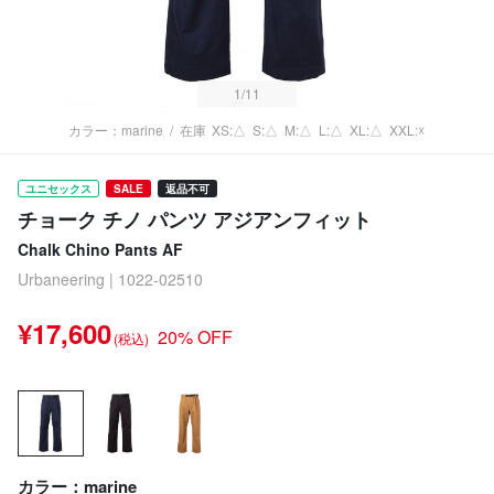
1
/11
カラー：marine
/
在庫
XS:△
S:△
M:△
L:△
XL:△
XXL:☓
ユニセックス
SALE
返品不可
チョーク チノ パンツ アジアンフィット
Chalk Chino Pants AF
Urbaneering | 1022-02510
¥17,600
20% OFF
(税込)
カラー：marine