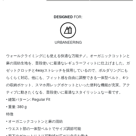
DESIGNED
FOR:
URBANEERING
ウォールクライミングにも使える快適な万能チノ。オーガニックコットンと
麻の混紡生地を、普段使いに最適なレギュラーフィットに仕上げました。ガ
ゼットクロッチと4wayストレッチを採用しているので、ボルダリングにも
らくらく対応。他にも、フィット感を自由に調整できる一体型ベルト、4つ
の収納ポケット、スマホ用レッグポケットといった便利な機能が充実。アク
ティブに動きたくなる、普段使いに最適なスタイリッシュな一着です。
• 縫製パターン: Regular Fit
• 重量: 380 g
特徴
• オーガニックコットンと麻の混紡
• ウエスト部の一体型ベルトでサイズ調節可能
• 股下のガセットにより可動域が広がり自在な動き