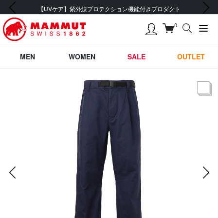
前の画像
次の画像
会員登録で【5,500円 (税込) 以上 送料無料】
0
MEN
WOMEN
SALE
OUTLET
サムネー
前の画像
次の