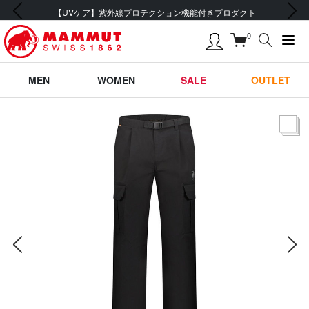
前の画像
次の画像
【UVケア】紫外線プロテクション機能付きプロダクト
0
MEN
WOMEN
SALE
OUTLET
サムネー
前の画像
次の