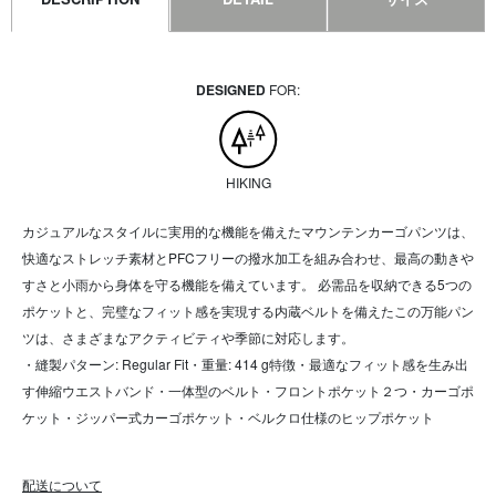
DESIGNED
FOR:
HIKING
カジュアルなスタイルに実用的な機能を備えたマウンテンカーゴパンツは、
快適なストレッチ素材とPFCフリーの撥水加工を組み合わせ、最高の動きや
すさと小雨から身体を守る機能を備えています。 必需品を収納できる5つの
ポケットと、完璧なフィット感を実現する内蔵ベルトを備えたこの万能パン
ツは、さまざまなアクティビティや季節に対応します。
・縫製パターン: Regular Fit・重量: 414 g特徴・最適なフィット感を生み出
す伸縮ウエストバンド・一体型のベルト・フロントポケット２つ・カーゴポ
ケット・ジッパー式カーゴポケット・ベルクロ仕様のヒップポケット
配送について