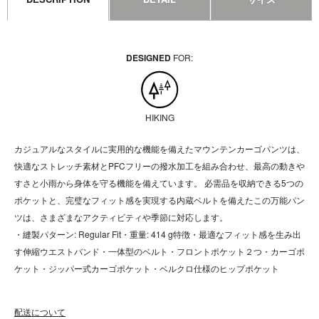
DESIGNED
FOR:
HIKING
カジュアルなスタイルに実用的な機能を備えたマウンテンカーゴパンツは、
快適なストレッチ素材とPFCフリーの撥水加工を組み合わせ、最高の動きや
すさと小雨から身体を守る機能を備えています。 必需品を収納できる5つの
ポケットと、完璧なフィット感を実現する内蔵ベルトを備えたこの万能パン
ツは、さまざまなアクティビティや季節に対応します。
・縫製パターン: Regular Fit・重量: 414 g特徴・最適なフィット感を生み出
す伸縮ウエストバンド・一体型のベルト・フロントポケット２つ・カーゴポ
ケット・ジッパー式カーゴポケット・ベルクロ仕様のヒップポケット
配送について