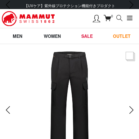
前の画像
次の画像
会員登録で【5,500円 (税込) 以上 送料無料】
0
MEN
WOMEN
SALE
OUTLET
サムネー
前の画像
次の