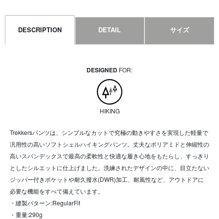
DESCRIPTION
DETAIL
サイズ
DESIGNED
FOR:
HIKING
Trekkersパンツは、シンプルなカットで究極の動きやすさを実現した軽量で
汎用性の高いソフトシェルハイキングパンツ。丈夫なポリアミドと伸縮性の
高いスパンデックスで最高の柔軟性と快適な履き心地をもたらし、すっきり
としたシルエットに仕上げました。洗練されたデザインの中に、目立たない
ジッパー付きポケットや耐久撥水(DWR)加工、耐風性など、アウトドアに
必要な機能をすべて備えています。
・縫製パターン:RegularFit
・重量:290g