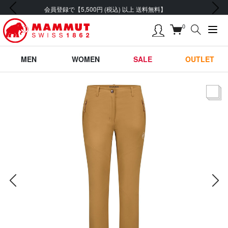
前の画像
次の画像
「2026年春夏 MORE SALE」開催中
0
MEN
WOMEN
SALE
OUTLET
サムネー
前の画像
次の