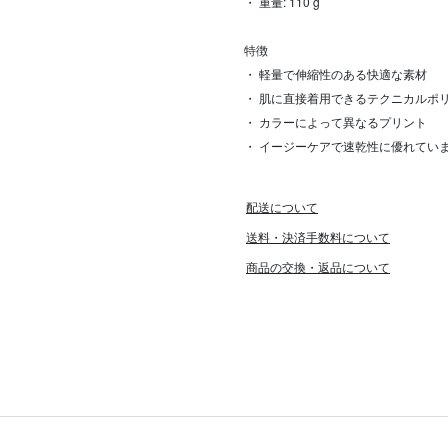
・ 重量: 110 g
特徴
・ 軽量で伸縮性のある快適な素材
・ 肌に直接着用できるテクニカルポ
・ カラーによって異なるプリント
・ イージーケアで速乾性に優れてい
配送について
送料・決済手数料について
商品の交換・返品について