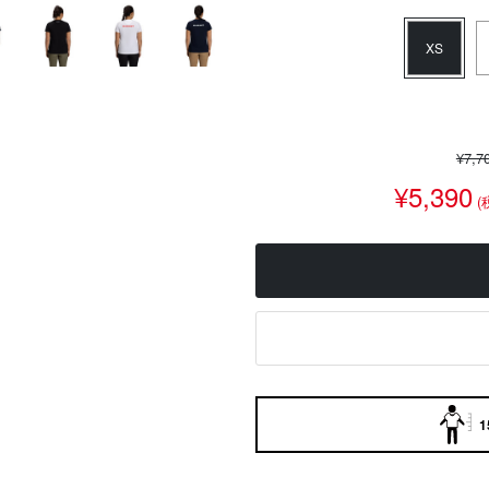
XS
¥7,7
¥5,390
(
1