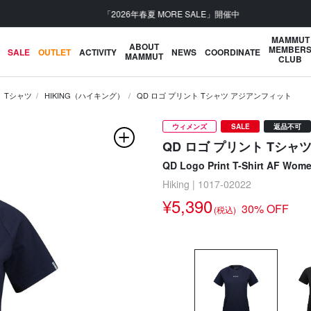
「2026年春夏 MORE SALE」開催中
MAMMUT
ABOUT
MEMBER
SALE
OUTLET
ACTIVITY
NEWS
COORDINATE
MAMMUT
CLUB
Tシャツ
HIKING（ハイキング）
QD ロゴ プリント Tシャツ アジアンフィット
ウィメンズ
SALE
返品不可
QD ロゴ プリント Tシャ
QD Logo Print T-Shirt AF Wom
Hiking | 1017-02022
¥5,390
30% OFF
(税込)
次の画像