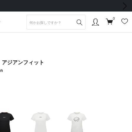
次の画像
0
S
ツ アジアンフィット
en