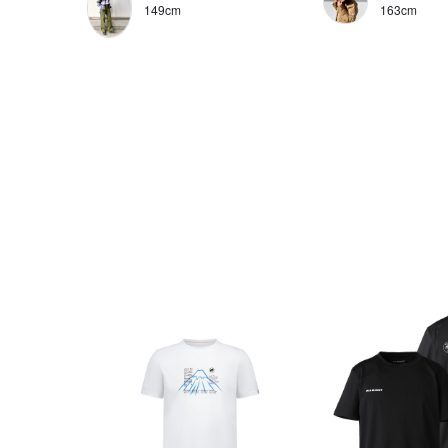
149cm
163cm