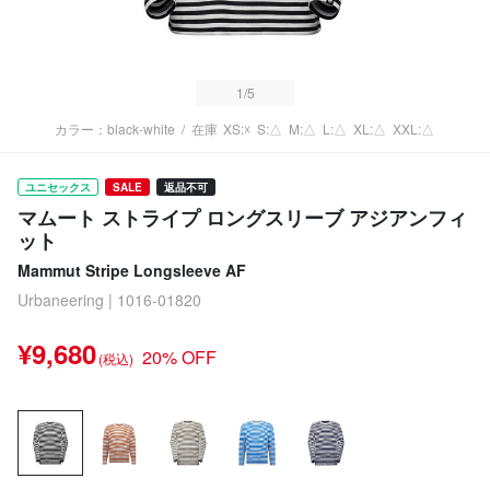
1
/5
カラー：black-white
/
在庫
XS:☓
S:△
M:△
L:△
XL:△
XXL:△
ユニセックス
SALE
返品不可
マムート ストライプ ロングスリーブ アジアンフィ
ット
Mammut Stripe Longsleeve AF
Urbaneering | 1016-01820
¥9,680
20% OFF
(税込)