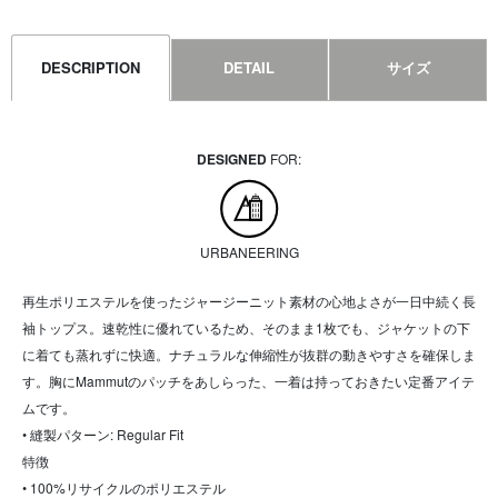
DESCRIPTION
DETAIL
サイズ
DESIGNED
FOR:
URBANEERING
再生ポリエステルを使ったジャージーニット素材の心地よさが一日中続く長
袖トップス。速乾性に優れているため、そのまま1枚でも、ジャケットの下
に着ても蒸れずに快適。ナチュラルな伸縮性が抜群の動きやすさを確保しま
す。胸にMammutのパッチをあしらった、一着は持っておきたい定番アイテ
ムです。
• 縫製パターン: Regular Fit
特徴
• 100%リサイクルのポリエステル