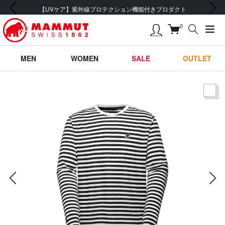
前の画像
次の画像
会員登録で【5,500円 (税込) 以上 送料無料】
0
MEN
WOMEN
SALE
OUTLET
サムネー
前の画像
次の