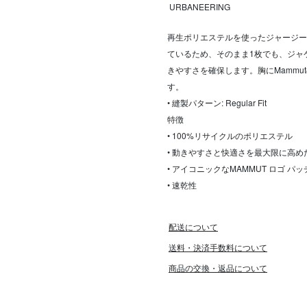
URBANEERING
再生ポリエステルを使ったジャージー
ているため、そのまま1枚でも、ジャ
きやすさを確保します。胸にMamm
す。
• 縫製パターン: Regular Fit
特徴
• 100%リサイクルのポリエステル
• 動きやすさと快適さを最大限に高
• アイコニックなMAMMUT ロゴ パッ
• 速乾性
配送について
送料・決済手数料について
商品の交換・返品について