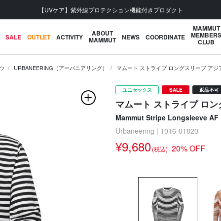
会員登録で【5,500円 (税込) 以上 送料無料】
MAMMUT
ABOUT
MEMBER
SALE
OUTLET
ACTIVITY
NEWS
COORDINATE
MAMMUT
CLUB
ツ
URBANEERING（アーバニアリング）
マムート ストライプ ロングスリーブ ア
ユニセックス
SALE
返品不可
マムート ストライプ ロ
Mammut Stripe Longsleeve AF
Urbaneering | 1016-01820
¥9,680
20% OFF
(税込)
次の画像