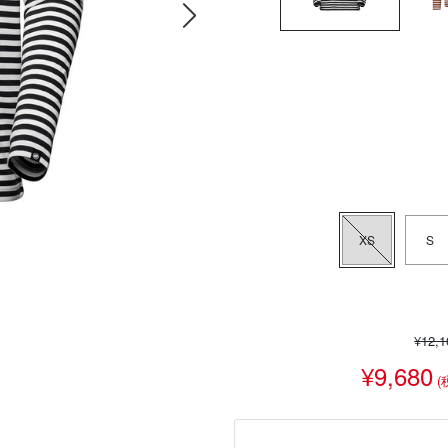
XS
S
¥12,
¥9,680
(