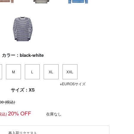
カラー：black-white
M
L
XL
XXL
※EUROSサイズ
サイズ：XS
100
(税込)
20% OFF
税込)
在庫なし
再入荷リクエスト