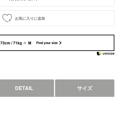
73cm / 71kg
M
Find your size
DETAIL
サイズ