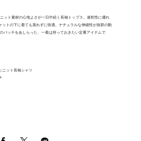
ニット素材の心地よさが一日中続く長袖トップス。速乾性に優れ
ケットの下に着ても蒸れずに快適。ナチュラルな伸縮性が抜群の動
utのパッチをあしらった、一着は持っておきたい定番アイテムで
めたニット長袖シャツ
チ