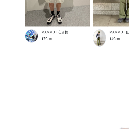
MAMMUT 心斎橋
MAMMUT 
170cm
149cm