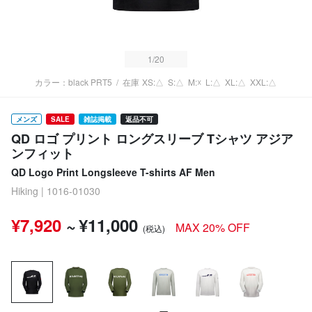
1
/20
カラー：black PRT5
/
在庫
XS:△
S:△
M:☓
L:△
XL:△
XXL:△
メンズ
SALE
雑誌掲載
返品不可
QD ロゴ プリント ロングスリーブ Tシャツ アジア
ンフィット
QD Logo Print Longsleeve T-shirts AF Men
Hiking | 1016-01030
¥7,920
~
¥11,000
MAX 20% OFF
(税込)