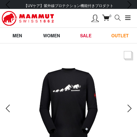
前の画像
次の画像
会員登録で【5,500円 (税込) 以上 送料無料】
0
MEN
WOMEN
SALE
OUTLET
サムネー
前の画像
次の