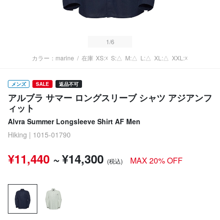
1
/6
カラー：marine
/
在庫
XS:☓
S:△
M:△
L:△
XL:△
XXL:☓
メンズ
SALE
返品不可
アルブラ サマー ロングスリーブ シャツ アジアンフ
ィット
Alvra Summer Longsleeve Shirt AF Men
Hiking | 1015-01790
¥11,440
~
¥14,300
MAX 20% OFF
(税込)