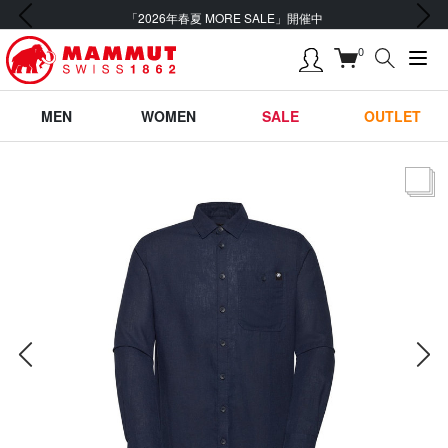
前の画像
次の画像
「2026年春夏 MORE SALE」開催中
0
MEN
WOMEN
SALE
OUTLET
サムネー
前の画像
次の