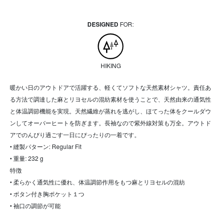
DESIGNED
FOR:
HIKING
暖かい日のアウトドアで活躍する、軽くてソフトな天然素材シャツ。責任あ
る方法で調達した麻とリヨセルの混紡素材を使うことで、天然由来の通気性
と体温調節機能を実現。天然繊維が蒸れを逃がし、ほてった体をクールダウ
ンしてオーバーヒートを防ぎます。長袖なので紫外線対策も万全。アウトド
アでのんびり過ごす一日にぴったりの一着です。
• 縫製パターン: Regular Fit
• 重量: 232 g
特徴
• 柔らかく通気性に優れ、体温調節作用をもつ麻とリヨセルの混紡
• ボタン付き胸ポケット１つ
• 袖口の調節が可能