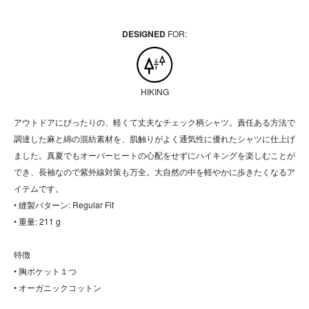
DESIGNED
FOR:
HIKING
アウトドアにぴったりの、軽くて丈夫なチェック柄シャツ。責任ある方法で
調達した麻と綿の混紡素材を、肌触りがよく通気性に優れたシャツに仕上げ
ました。真夏でもオーバーヒートの心配をせずにハイキングを楽しむことが
でき、長袖なので紫外線対策も万全。大自然の中を軽やかに歩きたくなるア
イテムです。
• 縫製パターン: Regular Fit
• 重量: 211 g
特徴
• 胸ポケット１つ
• オーガニックコットン