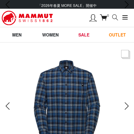
前の画像
次の画像
「2026年春夏 MORE SALE」開催中
0
MEN
WOMEN
SALE
OUTLET
サムネー
前の画像
次の