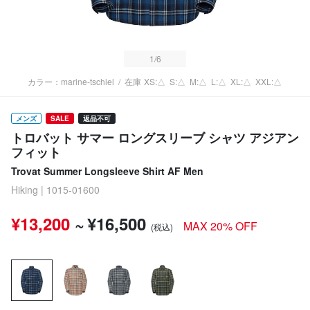
1
/6
カラー：marine-tschiel
/
在庫
XS:△
S:△
M:△
L:△
XL:△
XXL:△
メンズ
SALE
返品不可
トロバット サマー ロングスリーブ シャツ アジアン
フィット
Trovat Summer Longsleeve Shirt AF Men
Hiking | 1015-01600
¥13,200
~
¥16,500
MAX 20% OFF
(税込)