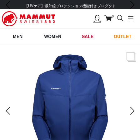
前の画像
次の画像
【UVケア】紫外線プロテクション機能付きプロダクト
0
MEN
WOMEN
SALE
OUTLET
サムネー
前の画像
次の