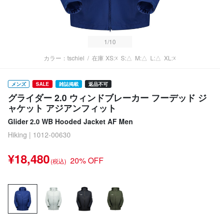
1
/10
カラー：tschiel
/
在庫
XS:☓
S:△
M:△
L:△
XL:☓
メンズ
SALE
雑誌掲載
返品不可
グライダー 2.0 ウィンドブレーカー フーデッド ジ
ャケット アジアンフィット
Glider 2.0 WB Hooded Jacket AF Men
Hiking | 1012-00630
¥18,480
20% OFF
(税込)