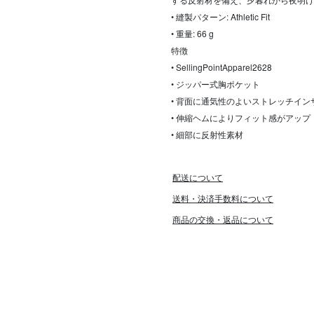
• 縫製パターン: Athletic Fit
• 重量: 66 g
特徴
• SellingPointApparel2628
• ジッパー式胸ポケット
• 背面に通気性のよいストレッチイン
• 伸縮ヘムによりフィット感がアップ
• 細部に反射性素材
配送について
送料・決済手数料について
商品の交換・返品について