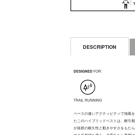
1
DESCRIPTION
DESIGNED
FOR:
TRAIL RUNNING
ペースの速いアクティビティで強風を
たこのハイブリッドベストは、耐引裂
が抜群の耐久性と動きやすさをもたら
する反射材を備え、夕暮れから夜明け