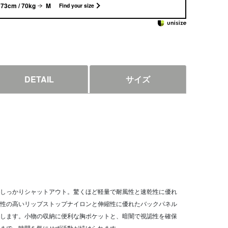
73cm / 70kg
M
Find your size
DETAIL
サイズ
しっかりシャットアウト。驚くほど軽量で耐風性と速乾性に優れ
性の高いリップストップナイロンと伸縮性に優れたバックパネル
します。小物の収納に便利な胸ポケットと、暗闇で視認性を確保
まで、時間を気にせず活動が続けられます。