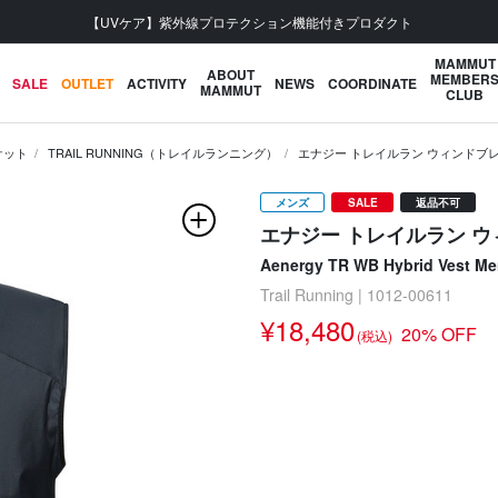
会員登録で【5,500円 (税込) 以上 送料無料】
MAMMUT
ABOUT
MEMBER
SALE
OUTLET
ACTIVITY
NEWS
COORDINATE
MAMMUT
CLUB
ケット
TRAIL RUNNING（トレイルランニング）
エナジー トレイルラン ウィンドブレ
メンズ
SALE
返品不可
エナジー トレイルラン ウ
Aenergy TR WB Hybrid Vest M
Trail Running | 1012-00611
¥18,480
20% OFF
(税込)
次の画像