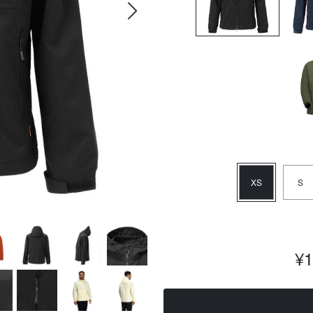
XS
S
¥