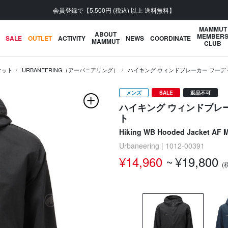
会員登録で【5,500円 (税込) 以上 送料無料】
MAMMUT
ABOUT
MEMBER
SALE
OUTLET
ACTIVITY
NEWS
COORDINATE
MAMMUT
CLUB
ケット
URBANEERING（アーバニアリング）
ハイキング ウィンドブレーカー フーデ
メンズ
SALE
返品不可
ハイキング ウィンドブレ
ト
Hiking WB Hooded Jacket AF 
Urbaneering | 1012-00391
¥14,960
~
¥19,800
(
次の画像