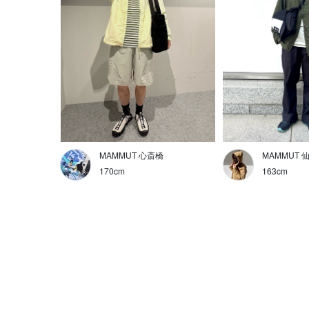
MAMMUT 心斎橋
MAMMUT 
170cm
163cm