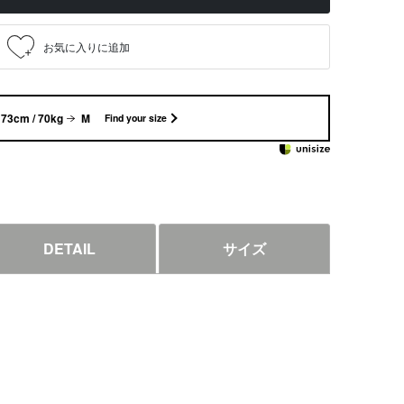
73cm / 70kg
M
Find your size
DETAIL
サイズ