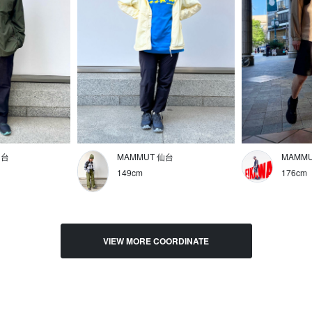
仙台
MAMMUT 仙台
MAMM
149cm
176cm
VIEW MORE COORDINATE