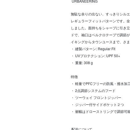
URBANEERING
無駄な余りの出ない、すっきりシルエ
レギュラーフィットパターンです。全
しました。面持ちをシャープに引き立
ドで、袖口はベルクロテープで調節が
イキングからタウンユースまで、さま
・ 縫製パターン: Regular Fit
・ UVプロテクション: UPF 50+
・ 重量: 308 g
特徴
・ 軽量でPFCフリーの防風・撥水加
・ 2点調節システムのフード
・ ツーウェイ フロントジッパー
・ ジッパー付サイドポケット２つ
・ 裾幅はドローストリングで調節可
配送について