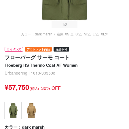
1
/2
カラー：dark marsh
/
在庫
XS:△
S:△
M:△
L:△
XL:☓
ウィメンズ
アウトレット商品
返品不可
フローバーグ サーモ コート
Floeberg HS Thermo Coat AF Women
Urbaneering | 1010-30350o
¥57,750
30% OFF
(税込)
カラー：dark marsh