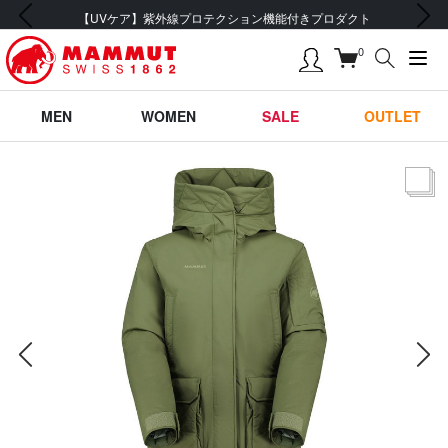
前の画像
次の画像
会員登録で【5,500円 (税込) 以上 送料無料】
0
MEN
WOMEN
SALE
OUTLET
サムネー
前の画像
次の