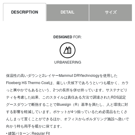
DESCRIPTION
DETAIL
サイズ
DESIGNED
FOR:
URBANEERING
保温性の高いダウンと2レイヤーMammut DRYtechnologyを使用した
Floeberg HS Thermo Coatは、厳しい天候下であろうといつも暖かく、カラ
っと爽やかでもあるという、2つの長所を併せ持っています。サステナビリ
ティを考慮した結果、このスタイルは責任ある方法で調達されたRDS認定
グースダウンで断熱することでBluesign（R）基準を満たし、人と環境に対
する影響を軽減しています。ポケットが4つ揃っているため必需品をたくさ
んしまって置くことができるほか、オフィスからボルダリング施設へ急いで
向かう時も両手を暖かに保てます。
• 縫製パターン: Regular Fit