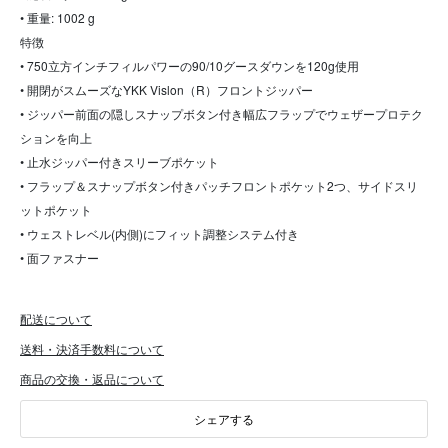
• 重量: 1002 g
特徴
• 750立方インチフィルパワーの90/10グースダウンを120g使用
• 開閉がスムーズなYKK Vislon（R）フロントジッパー
• ジッパー前面の隠しスナップボタン付き幅広フラップでウェザープロテク
ションを向上
• 止水ジッパー付きスリーブポケット
• フラップ＆スナップボタン付きパッチフロントポケット2つ、サイドスリ
ットポケット
• ウェストレベル(内側)にフィット調整システム付き
• 面ファスナー
配送について
送料・決済手数料について
商品の交換・返品について
シェアする